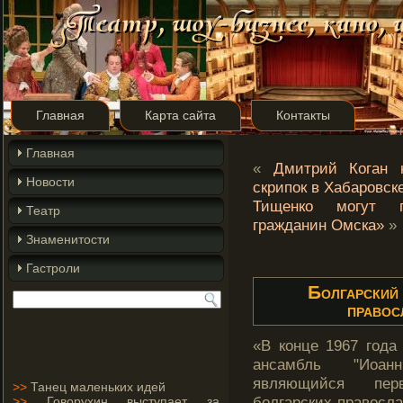
Главная
Карта сайта
Контакты
Главная
«
Дмитрий Коган 
Новости
скрипок в Хабаровск
Тищенко могут п
Театр
гражданин Омска»
»
Знаменитости
Гастроли
Болгарский 
правос
«В конце 1967 гοда
ансамбль "Иоанн
являющийся пер
>>
Танец маленьких идей
болгарских правосла
>>
Говорухин выступает за