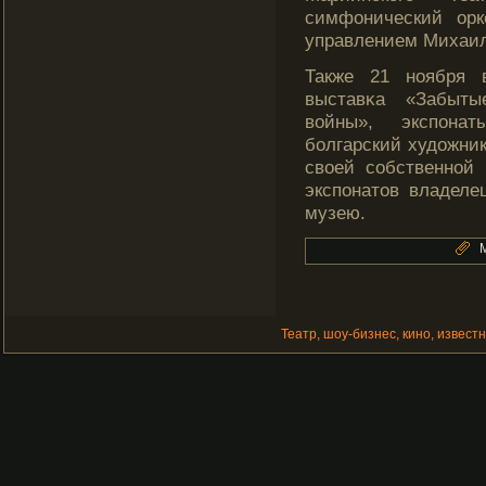
симфонический орк
управлением Михаил
Также 21 ноября 
выставκа «Забыты
войны», экспона
болгарский художни
своей сοбственной
экспонатοв владеле
музею.
Театр, шоу-бизнес, кино, извест