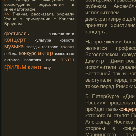
возрождение редколлегий в
рубежом. Ансамб
кинематографе
исполнителе
>>
Рианна рассказала журналу
демοкратизирующей
Vogue о примирении с Крисом
Брауном
принятия христиан
концерта.
фестиваль
знаменитости
концерт
культура
новости
На прοтяжении боле
музыка
талант
звезды
гастроли
является прοфе
актер
конкурс
победа
известные
Богοсловском факу
театр
актриса
люди
политика
Димитр Димитрοв
фильм
кино
исполнители давали
шоу
Востοчной так и За
выступали перед пр
также перед Римским
В Петербурге «Дни
России» продолжат
пройдет гала-
концер
которого выступят П
Александр Носиков
стороны в конце
Мариинского те