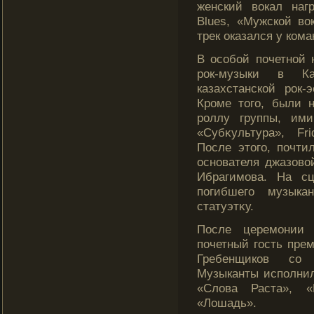
женский вокал наг
Blues, «Мужской в
трек оказался у кома
В особοй почетной 
рок-музыки в Ка
казахстанскοй рок
Кроме того, были 
роллу группы, ими 
«Субκультура», Fr
После этого, почти
основателя джазово
Ибрагимова. На с
погибшего музык
статуэтκу.
После церемонии 
почетный гость пре
Гребенщикοв со 
Музыканты исполнили
«Слοва Раста», «
«Лошадь».