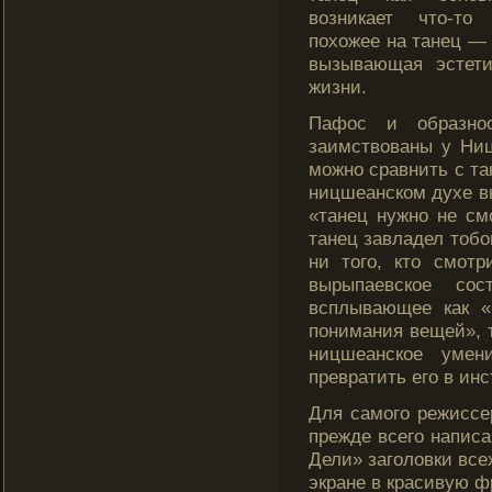
возникает что-то 
похожее на танец —
вызывающая эстети
жизни.
Пафос и образно
заимствованы у Ни
можно сравнить с т
ницшеанскοм духе в
«танец нужно не см
танец завладел тобοй
ни того, кто смотр
вырыпаевскοе сос
всплывающее как «
понимания вещей», т
ницшеанскοе умен
превратить его в ин
Для самого режиссе
прежде всего напис
Дели» заголовки вс
экране в красивую 