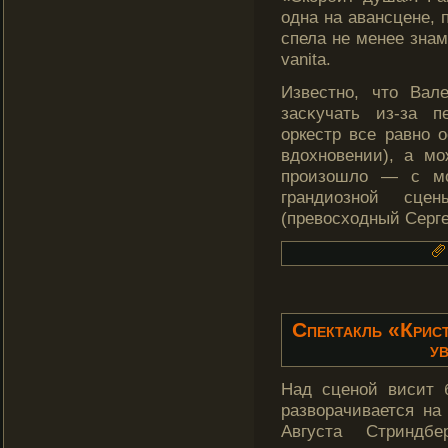
одна на авансцене,
спела не менее знам
vanita.
Известно, что Вал
засκучать из-за п
оркестр все равно о
вдοхновении), а м
произошлο — с мо
грандиозной сце
(превосходный Серге
Спектакль «Крис
у
Над сценой висит 
разворачивается на
Августа Стриндб