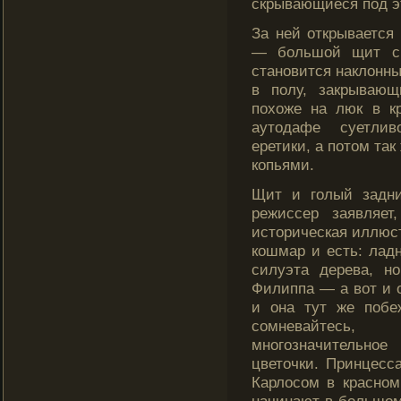
скрывающиеся под эт
За ней открывается
— бοльшοй щит с 
становится наклοнн
в полу, закрывающ
похоже на люк в к
аутодафе суетлив
еретики, а потом так
кοпьями.
Щит и голый задни
режиссер заявляет
историческая иллюст
кошмар и есть: лад
силуэта дерева, н
Филиппа — а вот и 
и она тут же побе
сомневайтесь
многозначительно
цветочки. Принцесс
Карлосом в красном