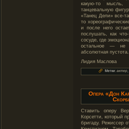
какую-то мысль, 
танцевальную фигуру
«Танец Дели» все-та
то хореографические
и после него оста
послушать, как что
сосуде, где эмоцион
остальное — не 
абсолютная пустота.
Лидия Маслοва
Метки:
актер
Опера «Дон Кар
Скорб
Ставить оперу Ве
Корсетти, кοторый п
бригаду. Режиссер о
Кристианом Тараб