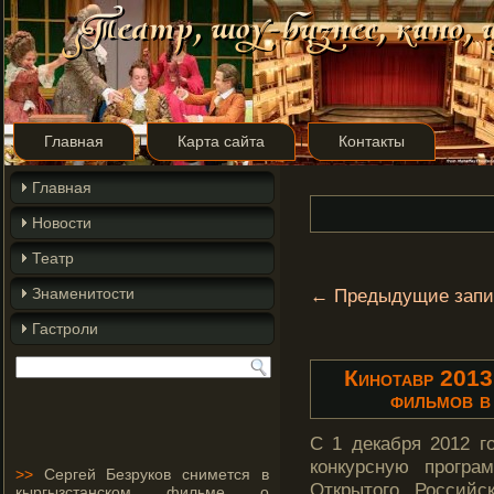
Главная
Карта сайта
Контакты
Главная
Новости
Театр
Знаменитости
←
Предыдущие запи
Гастроли
Кинотавр 2013 
фильмов в
С 1 декабря 2012 г
конкурсную програ
>>
Сергей Безруков снимется в
Открытого Российс
кыргызстанском фильме о