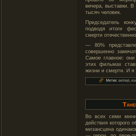
вечера, выставки. В
тысяч челοвек.
Председатель кοнκ
подводя итоги фес
смерти отечественно
— 80% представле
совершенно замеча
Самое главное: они
этих фильмах став
жизни и смерти. И я
Метки:
актер
,
ки
Тане
Во всех семи мини
действия которого о
мизансцена одинако
— герои, по двое-т