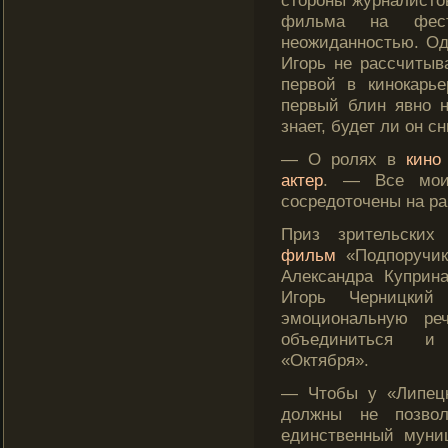
стороны журналистов
фильма на фес
неожиданностью. Од
Игорь не рассчитыв
первой в кинокарье
первый блин явно 
знает, будет ли он 
— О ролях в
кино
актер
. — Все мои
сосредоточены на ра
Приз зрительских
фильм
«Подпоручик
Александра Куприн
Игорь Черницкий
эмоциональную ре
объединиться и
«Октября».
— Чтобы у «Липецк
дοлжны не позвол
единственный муни