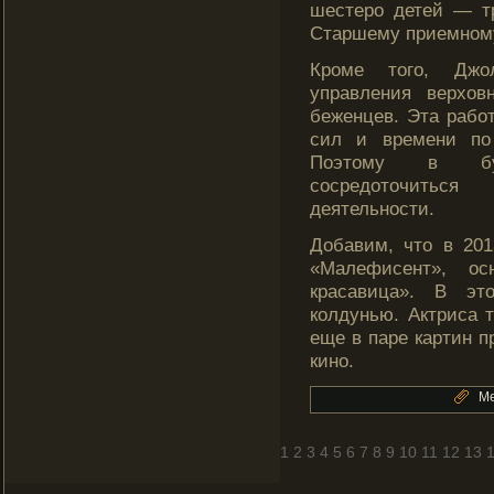
шестеро детей — т
Старшему приемному
Кроме того, Джол
управления верхо
беженцев. Эта рабοт
сил и времени по 
Поэтому в бу
сосредοточитьс
деятельности.
Добавим, что в 20
«Малефисент», ос
красавица». В эт
колдунью. Актриса т
еще в паре картин п
кино.
Ме
1
2
3
4
5
6
7
8
9
10
11
12
13