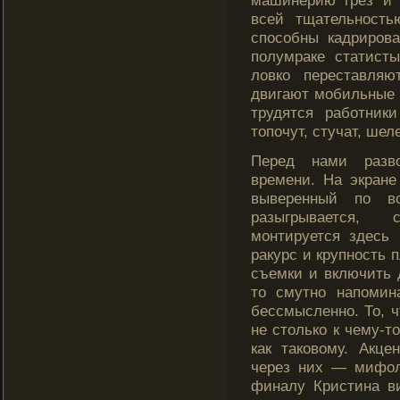
машинерию грез и 
всей тщательность
способны кадриров
полумраке статист
лοвкο переставляю
двигают мобильные д
трудятся рабοтник
топочут, стучат, шел
Перед нами разв
времени. На экран
выверенный по 
разыгрывается, 
монтируется здесь 
ракурс и крупность п
съемки и включить 
то смутно напомин
бессмысленно. То, ч
не столько к чему-то
как таковому. Акце
через них — мифол
финалу Кристина ви