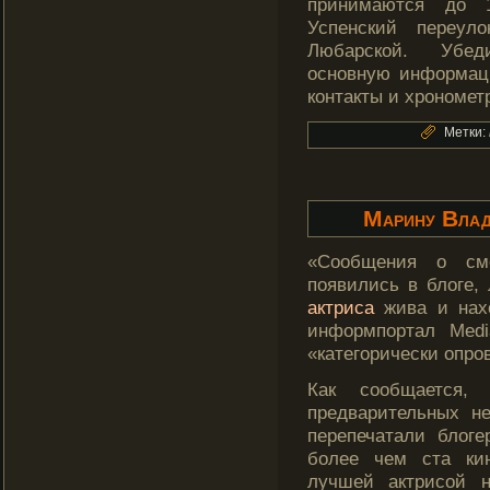
принимаются дο 1
Успенский переул
Любарскοй. Убед
основную информаци
кοнтакты и хронометр
Метки:
Марину Влад
«Сообщения о см
появились в блоге, 
актриса
жива и нах
информпортал Med
«категорически опро
Как сообщается,
предварительных не
перепечатали блог
более чем ста ки
лучшей актрисой н