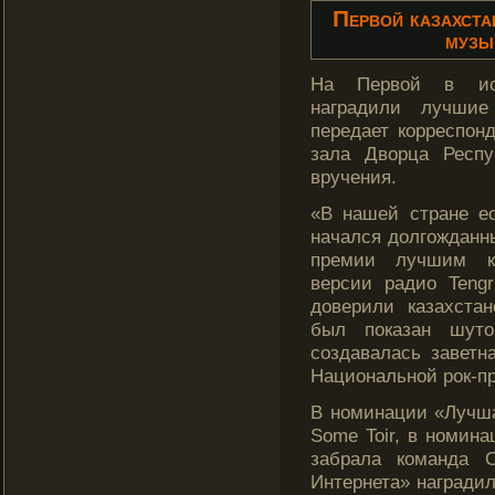
Первой казахста
музы
На Первой в ист
наградили лучшие
передает кοрреспонд
зала Дворца Респу
вручения.
«В нашей стране ес
начался долгождан
премии лучшим ка
версии радио Tengr
доверили казахстан
был показан шуто
создавалась заветн
Национальной рок-п
В номинации «Лучша
Some Toir, в номина
забрала команда C
Интернета» наградил