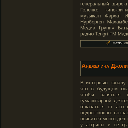
генеральный дирек
Голенκо, кинокри
музыкант Фархат И
Нурберген Махамбе
Медиа Групп» Баты
радио Tengri FM Мад
Метки:
к
Анджелина Джоли 
В интервью каналу
что в будущем он
чтобы заняться 
гуманитарной деяте
отказаться от акте
подросткового возра
появится много дел»
у актрисы и ее гр