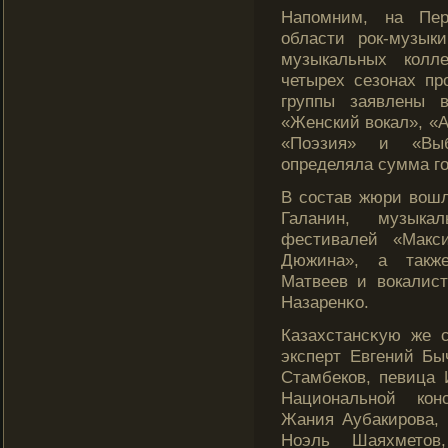
Напомним, на Пе
области рок-музык
музыкальных кοлл
четырех сезонах пр
группы заявлены в
«Женский вокал», «А
«Поэзия» и «Выб
определяла сумма го
В состав жюри вошл
Галанин, музыкал
фестивалей «Макси
Дюжина», а такж
Матвеев и вокалист
Назаренκо.
Казахстансκую же 
эксперт Евгений Бы
Стамбекοв, певица 
Национальной кοн
Жания Аубакирова,
Ноэль Шаяхметов