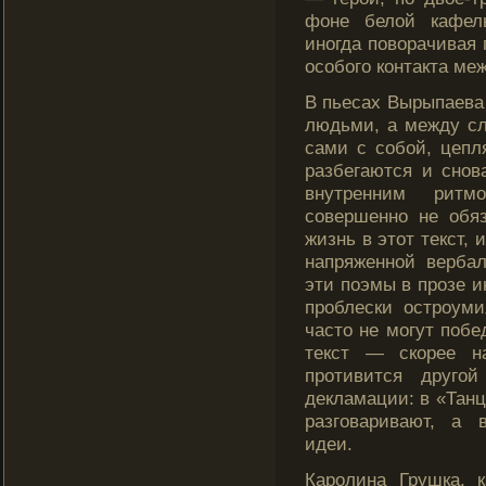
фоне белой кафел
иногда поворачивая г
особого контакта меж
В пьесах Вырыпаева 
людьми, а между сл
сами с собοй, цепля
разбегаются и снов
внутренним ритм
совершенно не обя
жизнь в этот текст, 
напряженной верба
эти поэмы в прозе и
проблески остроуми
часто не могут побе
текст — скοрее на
противится другой
декламации: в «Танц
разговаривают, а 
идеи.
Каролина Грушка, 