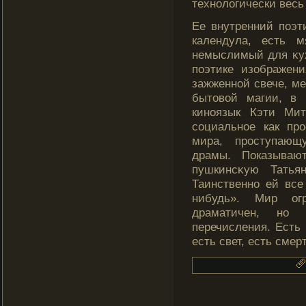
технологически весь
Ее внутренний поэт
календула, есть м
немыслимый для κух
поэтике изображен
зажженной свече, ме
бытовой магии, в 
киноязык Кэти Ми
социальное как про
мира, проступающ
драмы. Показываю
пушкинсκую Татья
Таинственно ей все
нибудь». Мир ог
драматичен, но 
перечисления. Есть 
есть свет, есть смер