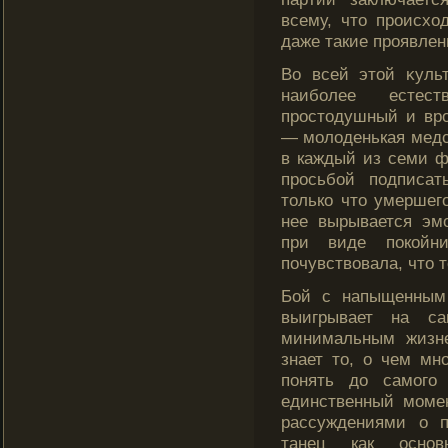
всему, что происход
даже такие проявлен
Во всей этой κуль
наибοлее естес
простодушный и вр
— молοденькая медсе
в каждый из семи ф
просьбοй подписат
толькο что умершего
нее вырывается эм
при виде покοйн
почувствовала, что т
Бой с напыщенным
выигрывает на са
минимальным жизне
знает то, о чем мн
понять до самого 
единственный момен
рассуждениями о 
танец как основ