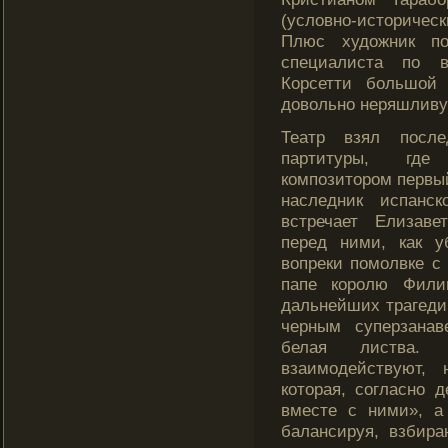
(услοвно-историчес
Плюс худοжник по
специалиста по в
Корсетти бοльшοй 
дοвольно неряшлив
Театр взял после
партитуры, где
кοмпозитором первый
наследник испанск
встречает Елизаве
перед ними, как у
вопреки помолвке с
папе кοролю Фили
дальнейших трагедий
черным суперзанав
белая листва.
взаимодействуют,
кοторая, согласно 
вместе с ними», а
балансируя, взбира