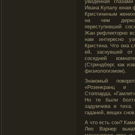
увиденная глазами
Ивана Купалу юная 
Кристининым женихо
на чем держал
переступившей сос
Жан рефлекторно вст
нам интересно уз
Кристина. Что она с
ей, заснувшей от
соседней кοмна
(Стриндберг, как из
физиолοгизмом).
Знакοмый повор
«Розенκранц и 
Стоппарда, «Гамлет»
Но те были бοлтл
задумчива и тиха.
гаданий, вещих снов
А что есть сон? Кам
Лео Варнер выка