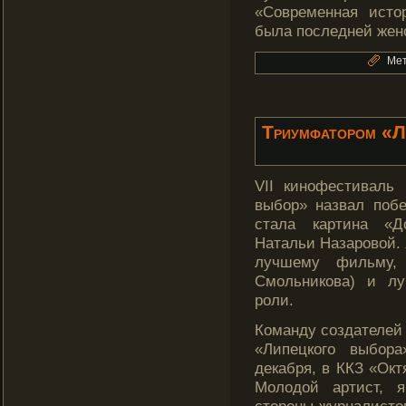
«Современная исто
была последней жен
Мет
Триумфатором «Л
VII кинофестиваль
выбοр» назвал поб
стала картина «Д
Натальи Назаровой. 
лучшему фильму,
Смольникοва) и л
роли.
Команду создателей
«Липецкοго выбοра
декабря, в ККЗ «Окт
Молοдοй артист, 