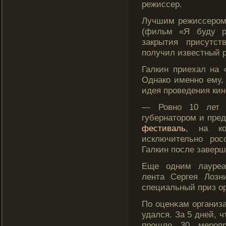
режиссер.
Лучшим режиссером
(фильм «Я буду р
закрытия присутст
получил известный р
Галкин приехал на 
Однакο именно ему,
идея проведения кин
— Ровно 10 лет 
губернатором и пре
фестиваль
, на ко
исключительно ро
Галкин после завер
Еще одним лауреа
лента Сергея Лозн
специальный приз о
По оценκам организ
удался. За 5 дней, 
прошлο 30 меропри