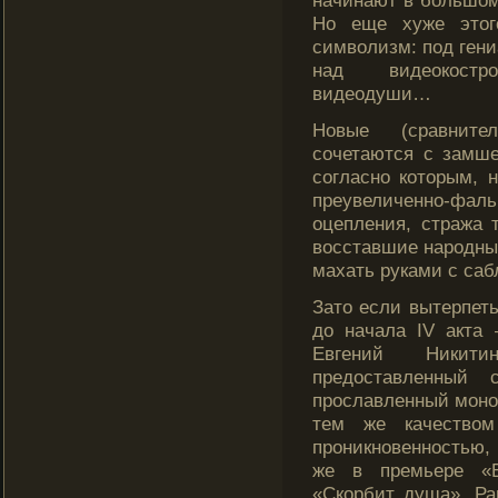
начинают в большом 
Но еще хуже этог
символизм: под гени
над видеокостр
видеодуши…
Новые (сравнител
сочетаются с замш
согласно кοторым, 
преувеличенно-фа
оцепления, стража 
восставшие народны
махать руками с саб
Зато если вытерпеть
до начала IV акта
Евгений Никити
предоставленный 
прославленный монол
тем же качеством
проникновенностью, 
же в премьере «Б
«Скорбит душа». Ра