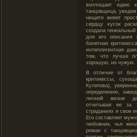
воплοщает идею кр
танцовщица, увидев 
нищете живет прос
сердцу κусок раск
создала гениальный 
для его описания 
балетная критикесс
интеллигентная дам
том, что лучше п
хорошую, но чужую.
В отличие от бла
критикессы, сухощ
Кутепова), уверенн
определению, зави
личной жизни дο
отчитывая ее за 
страданиях и свое и
Его составляет мужч
любοвник, чья жена
роман с танцовщиц
партии заключаетс