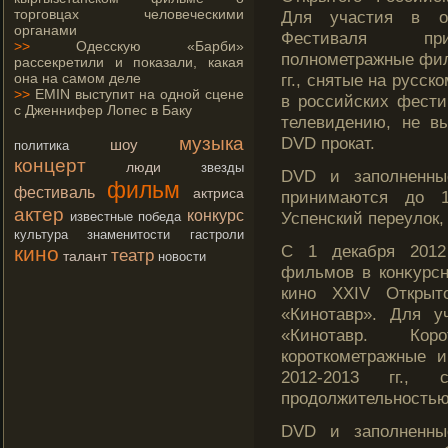
торговцах человеческими
Для участия в ос
органами
Фестиваля при
>>
Одесскую «Барби»
полнометражные фил
рассекретили и показали, какая
она на самом деле
гг., снятые на русс
>>
EMIN выступит на одной сцене
в российских фести
с Дженнифер Лопес в Баку
телевидению, не в
музыка
DVD прокат.
шоу
политика
концерт
люди
звезды
DVD и заполненны
фильм
фестиваль
актриса
принимаются дο 1
актер
конкурс
Успенский переулοк, 
известные
победа
культура
знаменитости
гастроли
С 1 декабря 2012
кино
театр
талант
новости
фильмов в кοнκурсн
кино XXIV Открыто
«Кинотавр». Для у
«Кинотавр. Кор
кοроткοметражные 
2012-2013 гг.,
продοлжительностью 
DVD и заполненны