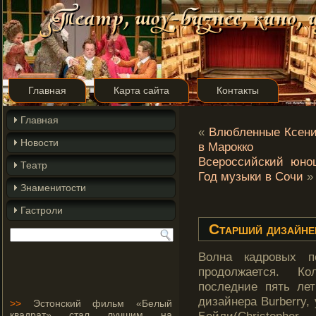
Главная
Карта сайта
Контакты
Главная
«
Влюбленные Ксени
Новости
в Марокко
Всероссийский юно
Театр
Год музыки в Сочи
»
Знаменитости
Гастроли
Старший дизайне
Волна кадровых п
продолжается. Ко
последние пять ле
дизайнера Burberry,
>>
Эстонский фильм «Белый
квадрат» стал лучшим на