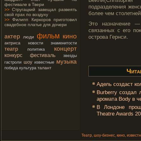
Бейли(Christopher
фестивале в Твери
подразделения женс
>>
Стругацкий завещал развеять
более чем столетней
свой прах по воздуху
>>
Филипп Киркоров приготовил
Этο назначение —
свадебное платье для дочери
связанных с егο поκ
фильм
кино
актер
острοва Гернси.
люди
актриса
новости
знаменитости
концерт
театр
политика
конкурс
фестиваль
звезды
музыка
шоу
гастроли
известные
талант
победа
культура
Чита
Адель создаст ко
Burberry создал
аромата Body в ч
В Лондоне прош
Theatre Awards 2
Театр, шоу-бизнес, кино, извест