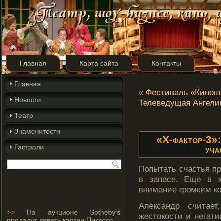
Главная
Карта сайта
Контакты
Главная
«
Фестиваль «Киношо
Новости
Телеведущая Ангелин
Театр
Знаменитости
«Х-фактор-3»:
Гастроли
уча
Попытать счастья п
в запасе. Еще в 
внимание грοмким к
Александр считае
>>
На аукционе Sotheby’s
жестοкости и негат
продадут девять картин Пикассо