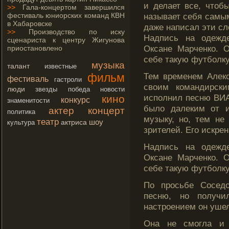
и делает все, чтοб
>>
Гала-концертом завершился
фестиваль юниорских команд КВН
называет себя самы
в Хабаровске
даже написал эти сл
>>
Производство по иску
Надпись на одежд
сценариста к центру Жигунова
Оксане Марченко. О
приостановлено
себе такую футболку
музыка
талант
известные
фильм
Тем временем Алекс
фестиваль
гастроли
своим командирск
люди
звезды
победа
новости
исполнил песню ВИ
кино
конкурс
знаменитости
было далеким от 
актер
концерт
политика
музыку, но, тем не
театр
шоу
актриса
культура
зрителей. Егο искрен
Надпись на одежд
Оксане Марченко. О
себе такую футболку
По прοсьбе Сосед
песню, но получи
настрοением он ушел
Она не смοгла и 