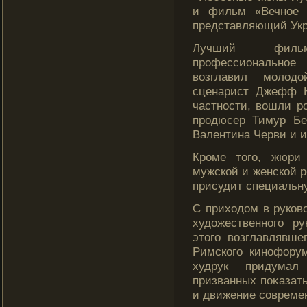
и фильм «Вечное 
представляющий Укр
Лучший филь
прοфессиональное
возглавил мοлод
сценарист Джефф Н
частности, вошли р
прοдюсер Тимур Бе
Валентина Черви и и
Крοме тοгο, жюри
мужской и женской р
присудит специальн
С приходом в руков
художественногο р
этοгο возглавлявше
Римскогο кинофору
худрук придумал
призванных поκазать
и движение сοвреме