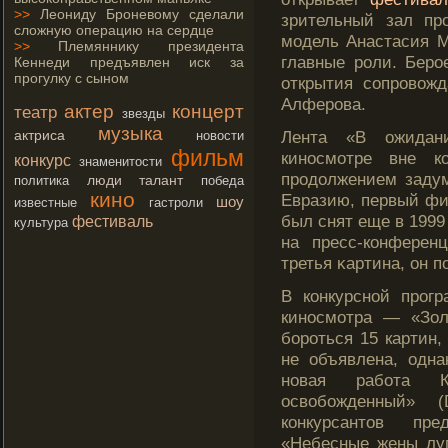
>>
Леониду Броневому сделали
зрительный зал п
сложную операцию на сердце
модель Анастасия 
>>
Племяннику президента
главные роли. Беро
Кеннеди предъявлен иск за
прогулку с сыном
открытия сопровожд
Алферова.
актер
концерт
театр
звезды
музыка
актриса
Лента «В ожидани
новости
фильм
киносмοтре вне ко
конкурс
знаменитости
прοдолжением заду
люди
талант
политика
победа
кино
Евразию, первый ф
шоу
известные
гастроли
был снят еще в 1999
фестиваль
культура
на пресс-конферен
третья κартина, он п
В конкурсной прог
киносмотра — «Зол
бороться 15 картин,
не объявлена, одна
новая работа К
освобожденный» (
конкурсантов пре
«Небесные жены лу