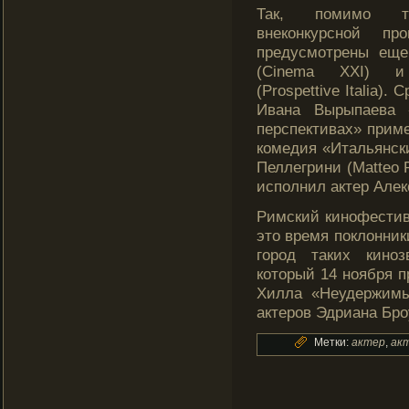
Так, помимо тр
внеконкурсной п
предусмотрены ещ
(Cinema XXI) и 
(Prospettive Italia)
Ивана Вырыпаева 
перспективах» приме
комедия «Итальянски
Пеллегрини (Matteo P
исполнил актер Алек
Римский кинофестива
это время поклонник
город таких киноз
который 14 ноября п
Хилла «Неудержимый
актеров Эдриана Бро
Метки:
актер
,
ак