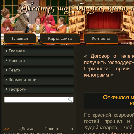
Главная
Карта сайта
Контакты
Главная
«
Договор о телеп
Новости
получить господдер
Германские врачи
Театр
килограмм
»
Знаменитости
Гастроли
Открылся 
к
По красной коврово
гостей прошел и 
Худойназаров, ч
>>
«Дочь»: Повесть о
открывает
фестивал
высоконравственном маньяке