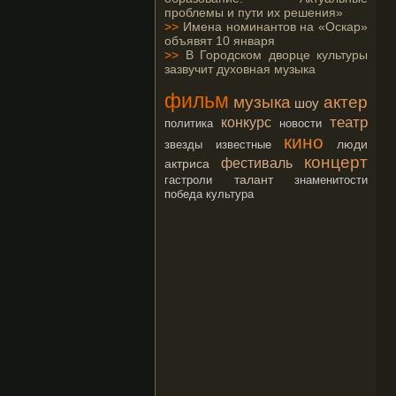
проблемы и пути их решения»
>>
Имена номинантов на «Оскар»
объявят 10 января
>>
В Городском дворце культуры
зазвучит духовная музыка
фильм
музыка
актер
шоу
театр
конкурс
политика
новости
кино
люди
звезды
известные
концерт
фестиваль
актриса
талант
гастроли
знаменитости
победа
культура