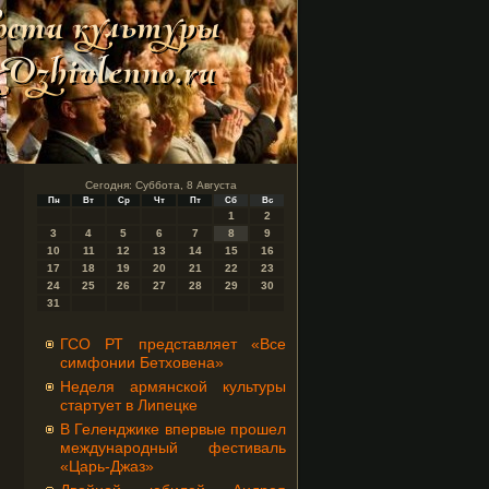
Сегодня: Суббота, 8 Августа
Пн
Вт
Ср
Чт
Пт
Сб
Вс
1
2
3
4
5
6
7
8
9
10
11
12
13
14
15
16
17
18
19
20
21
22
23
24
25
26
27
28
29
30
31
ГСО РТ представляет «Все
симфонии Бетховена»
Неделя армянской культуры
стартует в Липецке
В Геленджике впервые прошел
международный фестиваль
«Царь-Джаз»