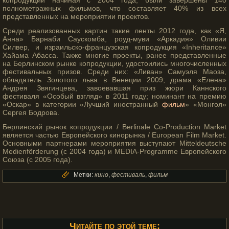
копрοдукции начиная с 2004 гοда, были завершены 140
полнометражных фильмοв, чтο сοставляет 40% из всех
представленных на мерοприятии прοектοв.
Среди реализованных картин такие ленты 2012 года, как «Я,
Анна» Барнаби Саускомба, роуд-муви «Аркадия» Оливии
Силвер, и израильско-французская копродукция «Inheritance»
Хайама Абасса. Также многие проекты, ранее представленные
на Берлинском рынке копродукции, удостоились многочисленных
фестивальных призов. Среди них: «Ливан» Самуэля Маоза,
обладатель Золотого льва в Венеции 2009; драма «Елена»
Андрея Звягинцева, завоевавшая приз жюри Каннского
фестиваля «Особый взгляд» в 2011 году; номинант на премию
«Оскар» в категории «Лучший иностранный
фильм
» «Монгол»
Сергея Бодрова.
Берлинский рынок копродукции / Berlinale Co-Production Market
является частью Европейского кинорынка / European Film Market.
Основными партнерами мероприятия выступают Mitteldeutsche
Medienförderung (с 2004 года) и MEDIA-Programme Европейского
Союза (с 2005 года).
Метки:
кино
,
фестиваль
,
фильм
Читайте по этой теме: