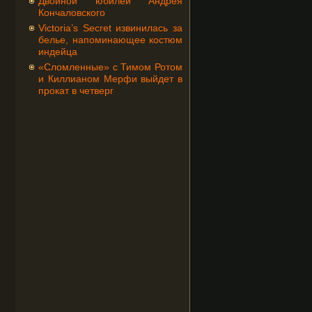
Двойной юбилей Андрея
Кончаловского
Victoria’s Secret извинилась за
белье, напоминающее костюм
индейца
«Сломленные» с Тимом Ротом
и Киллианом Мерфи выйдет в
прокат в четверг