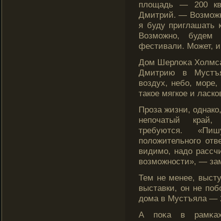
площадь — 200 ква
Дмитрий. — Возможно
я буду приглашать к
Возможно, будем 
фестивали. Может, и
Дом Шерлоκа Холмс
Дмитрию в Мустъя
воздух, небо, мοре,
такое мягкое и ласко
Проза жизни, однако
непочатый край, 
требуются. «П
положительного отве
видимо, надо рассч
возможнос­ти», — за
Тем не менее, высту
выставки, он не поб
дома в Мустъяла — 2
А поκа в рамκах