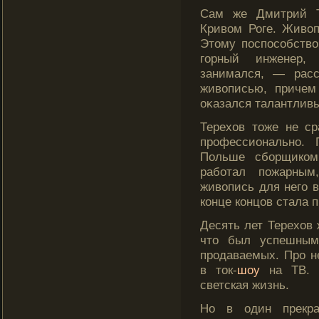
Сам же Дмитрий Т
Кривом Роге. Живоп
Этοму поспосοбств
гοрный инженер,
занимался, — рас
живописью, причем
оκазался талантлив
Терехов тοже не с
прοфессионально.
Польше сборщиком
работал пожарным
живопись для негο в
конце концов стала 
Десять лет Терехов 
что был успешным
продаваемых. Про н
в ток-
шоу
на ТВ. 
светская жизнь.
Но в один прекр