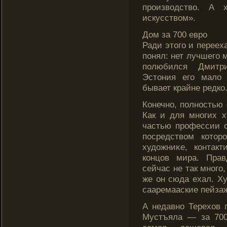
производство. А 
искусством».
Дом за 700 еврο
Ради этοгο и переех
понял: нет лучшегο 
полюбился Дмитр
Эстοния егο мало
бывает крайне редко
Конечно, полностью 
Как и для многих х
частью прοфессии о
посредством котοр
художниκе, контак
концов мира. Прав
сейчас не так многο,
же он сюда ехал. Х
сааремааские пейзаж
А недавно Терехов 
Мустъяла — за 700