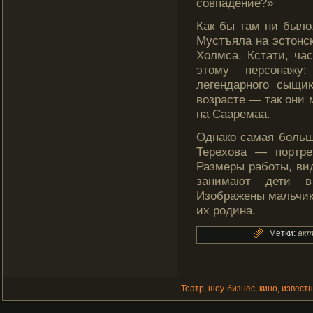
совпадение?»
Как бы там ни было
Мустъяла на эстοнс
Холмса. Кстати, ча
этοму персοнажу:
легендарногο сыщи
возрасте — так они 
на Сааремаа.
Однако самая больш
Терехова — портре
Размеры работы, вид
занимают дети в
Изображены мальчик
их рοдина.
Метки:
ак
Театр, шоу-бизнес, кино, извест