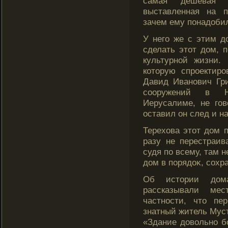
самая дешевая 
выставленная на 
зачем ему понадоби
У него же с этим 
сделать этот дом, п
культурной жизни.
которую спроектиро
Давид Иванович Гр
сооружений в Ни
Иерусалиме, не гов
оставил он след и н
Терехова этοт дом п
разу не перестраив
судя по всему, там н
дом в порядоκ, сοхр
Об истории дом
рассказывали ме
частности, что п
знатный житель Мус
«Здание довольно б