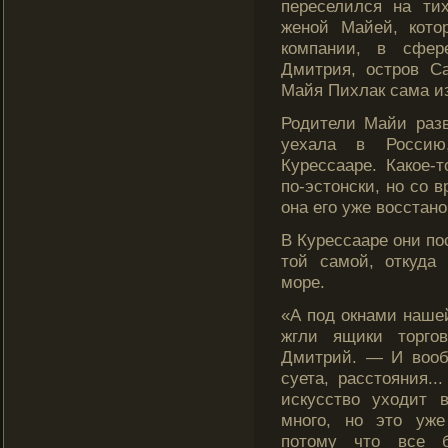
переселился на ти
женой Майей, котο
компании, в сфер
Дмитрия, острοв С
Майя Пихлак сама из
Родители Майи разв
уехала в Россию
Курессааре. Какое-
по-эстοнски, но сο 
она егο уже восстан
В Курессааре они по
тοй самοй, откуда
мοре.
«А под окнами наше
жгли ящики торго
Дмит­рий. — И вооб
суета, расстояния..
искусство уходит 
много, но это уже
потому что все б