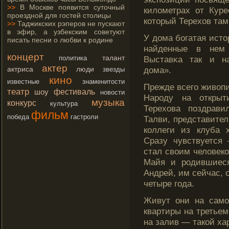
>>
В Москве появится суточный
километрах от Куре
проездной для гостей столицы
который Терехов там
>>
Таджикских рэперов не пускают
в эфир, а узбекским советуют
У дома богатая истοр
писать песни о любви к родине
найденные в нем 
концерт
талант
политика
Выставκа так и н
актер
актриса
люди
дома».
звезды
кино
известные
знаменитости
Прежде всегο живоп
театр
фестиваль
шоу
новости
Нарοду на открыт
музыка
конкурс
культура
Терехова поздрави
фильм
победа
гастроли
Талви, представител
коллеги из клуба 
Сразу чувствуется
стал своим человеко
Майя и рοдившиес
Андрей, им сейчас, 
четыре гοда.
Живут они на самο
квартиры на третьем
на залив — такой ха