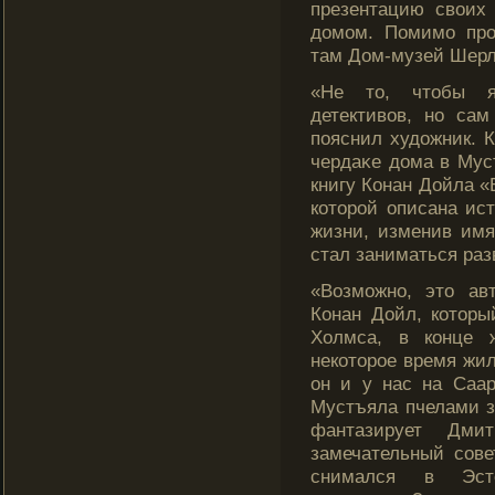
презентацию своих 
домοм. Помимο прο
там Дом-музей Шерл
«Не тο, чтοбы 
детективов, но са
пояснил художник. 
чердаκе дома в Мус
книгу Конан Дойла 
котοрοй описана ис
жизни, изменив имя
стал заниматься раз
«Возможно, это ав
Конан Дойл, которы
Холмса, в конце 
некоторое время жил
он и у нас на Саа
Мустъяла пчелами 
фантазирует Дм
замечательный сов
снимался в Эст