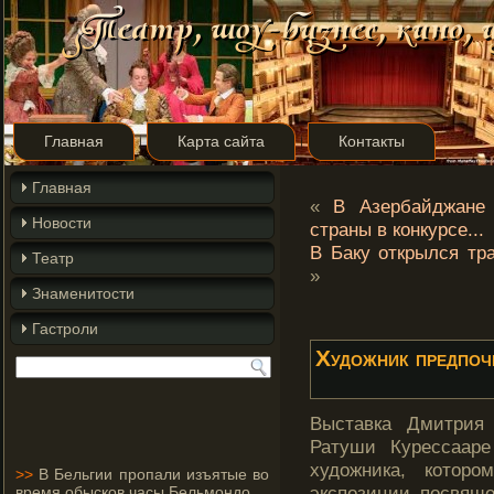
Главная
Карта сайта
Контакты
Главная
«
В Азербайджане 
Новости
страны в конкурсе...
В Баку открылся т
Театр
»
Знаменитости
Гастроли
Художник предпоч
Выставка Дмит­рия
Ратуши Курессааре
художника, которо
>>
В Бельгии пропали изъятые во
экспозиции посвяще
время обысков часы Бельмондо