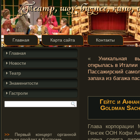
Главная
Карта сайта
Контакты
Главная
«
Уникальная в
Новости
открылась в Италии
Пассажирский самоле
Театр
запаха из багажа па
Знаменитости
Гастроли
Гейтс и Аннан
Goldman Sachs
Глава корпорации 
Генсек ООН Кофи Ан
>>
Первый концерт органной
члена совета дире
музыки пройдет в Костроме