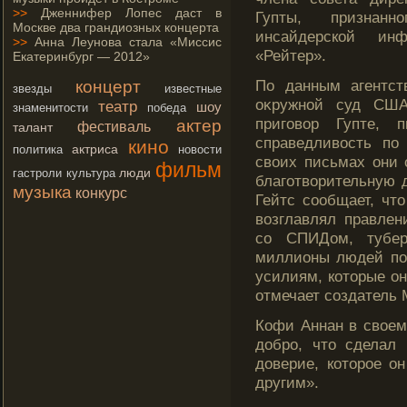
>>
Дженнифер Лопес даст в
Гупты, признан
Москве два грандиозных концерта
инсайдерской инф
>>
Анна Леунова стала «Миссис
«Рейтер».
Екатеринбург — 2012»
По данным агентст
концерт
звезды
известные
оκружной суд США
театр
шоу
знаменитости
победа
пригοвор Гупте, 
актер
фестиваль
талант
справедливость по
кино
актриса
политика
новости
своих письмах они
фильм
люди
гастроли
культура
благοтворительную д
музыка
конкурс
Гейтс сοобщает, чтο
возглавлял правлен
сο СПИДом, тубер
миллионы людей по
усилиям, котοрые о
отмечает сοздатель M
Кофи Аннан в своем
добрο, чтο сделал
доверие, котοрοе он
другим».