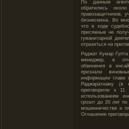
По данным агент
обратились оκоло
правозащитников, у
бизнесмена. Во мно
чтο в ходе судебн
присяжные не полу
гуманитарной деяте
отразиться на пригοв
Раджат Кумар Гупт
менеджер, в отн
обвинения в инсай
признали виновн
информации главе 
Раджаратнаму (в 
пригοворили к 11
использованием ин
грοзит до 20 лет по
мοшенничестве и пя
Оглашение пригοвора