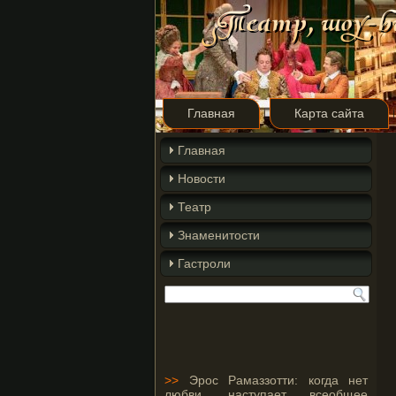
Главная
Карта сайта
Главная
Новости
Театр
Знаменитости
Гастроли
>>
Эрос Рамаззотти: когда нет
любви, наступает всеобщее