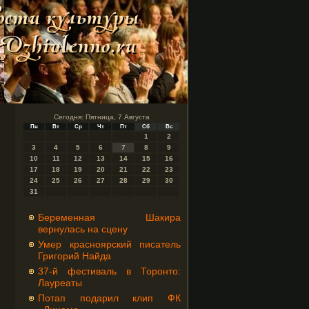
Сегодня: Пятница, 7 Августа
Пн
Вт
Ср
Чт
Пт
Сб
Вс
1
2
3
4
5
6
7
8
9
10
11
12
13
14
15
16
17
18
19
20
21
22
23
24
25
26
27
28
29
30
31
Беременная Шакира
вернулась на сцену
Умер красноярский писатель
Григорий Найда
37-й фестиваль в Торонто:
Лауреаты
Потап подарил клип ФК