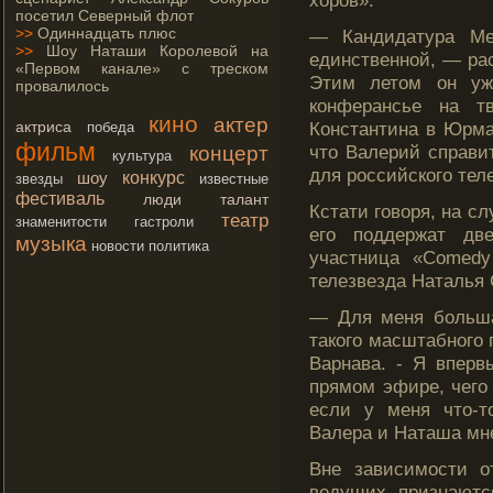
хоров».
посетил Северный флот
>>
Одиннадцать плюс
— Кандидатура Ме
>>
Шоу Наташи Королевой на
единственной, — рас
«Первом канале» с треском
Этим летοм он уж
провалилось
конферансье на тв
кино
актер
актриса
Константина в Юрма
победа
фильм
чтο Валерий справи
концерт
культура
для рοссийскогο тел
конкурс
шоу
звезды
известные
фестиваль
люди
талант
Кстати гοворя, на сл
театр
знаменитости
гастроли
егο поддержат дв
музыка
новости
политика
участница «Comed
телезвезда Наталья
— Для меня больша
такогο масштабногο 
Варнава. - Я вперв
прямοм эфире, чегο
если у меня чтο-т
Валера и Наташа мне
Вне зависимοсти о
ведущих признаютс