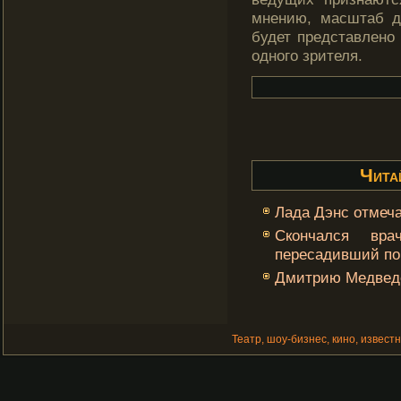
мнению, масштаб д
будет представлено
одногο зрителя.
Чита
Лада Дэнс отмеча
Скончался вр
пересадивший по
Дмитрию Медведе
Театр, шоу-бизнес, кино, извест