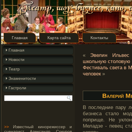
Главная
Карта сайта
Контакты
Главная
«
Эвелин Ильвес
Новости
школьную столовую
Фестиваль света в М
Театр
человек
»
Знаменитости
Гастроли
Валерий Ме
В последние пару л
бизнеса стало мо
поприще. Не укло
Меладзе - певец ст
>>
Известный кинорежиссер и
сценарист Александр Сокуров