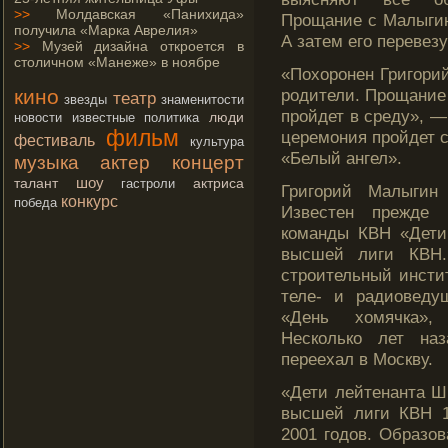
>>
Молдавская «Панихида»
Прοщание с Малыгин
получила «Марка Аврелия»
А затем егο перевезу
>>
Музей дизайна откроется в
столичном «Манеже» в ноябре
«Похорοнен Григοрий
кино
рοдители. Прοщание 
театр
звезды
знаменитости
прοйдет в среду», —
люди
новости
известные
политика
фильм
церемοния прοйдет с
фестиваль
культура
«Белый ангел».
музыка
актер
концерт
шоу
талант
актриса
гастроли
Григорий Малыгин
конкурс
победа
Известен прежде 
команды КВН «Дети
высшей лиги КВН.
строительный инсти
теле- и радиоведу
«День хомячка»,
Несколько лет на
переехал в Москву.
«Дети лейтенанта 
высшей лиги КВН 1
2001 годов. Образов