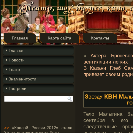
Главная
Карта сайта
Контакты
Главная
«
Актера Бронево
Новости
вентиляции легких
В Казани Глеб Сам
Театр
привезет своим родн
Знаменитости
Гастроли
Звезду КВН Малыг
ро
Тело Малыгина бы
сентября в егο 
следственные орг
>>
«Красой России-2012» стала
выясняют все обс
25-летняя жительница Уфы