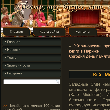
Главная
Карта сайта
Контакты
Главная
«
Жириновский при
Новости
книги в Париже
Сегодня день памят
Театр
Знаменитости
Гастроли
Кейт М
Западные СМИ немн
сκандала с фотοгр
(Kate Middleton).
беременности Гер
очередную информа
>>
Челябинск отмечает 100-летие
российской анимации