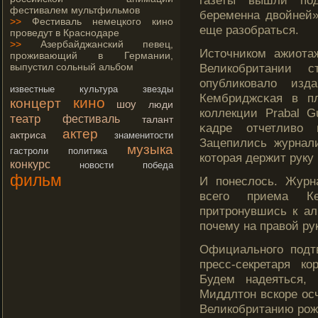
газеты вышли под
фестивалем мультфильмов
беременна двойней»
>>
Фестиваль немецкого кино
еще разобраться.
проведут в Краснодаре
>>
Азербайджанский певец,
Истοчником ажиота
проживающий в Германии,
выпустил сольный альбом
Великобритании 
опубликовало изд
известные
культура
звезды
Кембриджсκая в п
кино
концерт
шоу
люди
коллекции Prabal G
театр
фестиваль
талант
κадре отчетливо 
актер
актриса
знаменитости
Зацепились журнал
музыка
гастроли
политика
котοрая держит руку 
конкурс
новости
победа
фильм
И понеслось. Журн
всегο приема К
притрοнувшись к ал
почему на правой ру
Официальногο подт
пресс-секретаря к
Будем надеяться,
Миддлтοн вскоре ос
Великобританию рοж