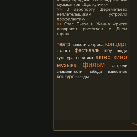
музыкантов «Щелкунчик»
>>
В аэропорту Шереметьево
неплательщикам устроили
профилактику
>>
Стас Пьеха и Жанна Фриске
поздравят ростовчан с Днем
города
концерт
театр
актриса
новости
фестиваль
шоу
талант
люди
кино
актер
культура
политика
фильм
музыка
гастроли
знаменитости
победа
известные
конкурс
звезды
Те