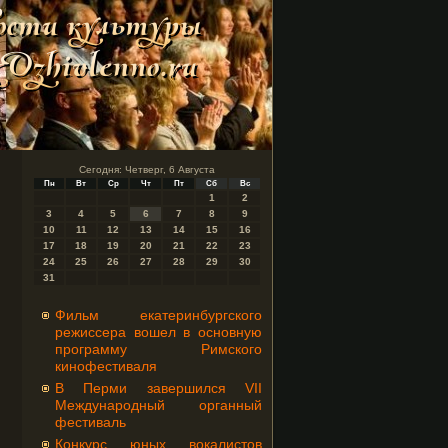
Сегодня: Четверг, 6 Августа
Пн
Вт
Ср
Чт
Пт
Сб
Вс
1
2
3
4
5
6
7
8
9
10
11
12
13
14
15
16
17
18
19
20
21
22
23
24
25
26
27
28
29
30
31
Фильм екатеринбургского
режиссера вошел в основную
программу Римского
кинофестиваля
В Перми завершился VII
Международный органный
фестиваль
Конкурс юных вокалистов