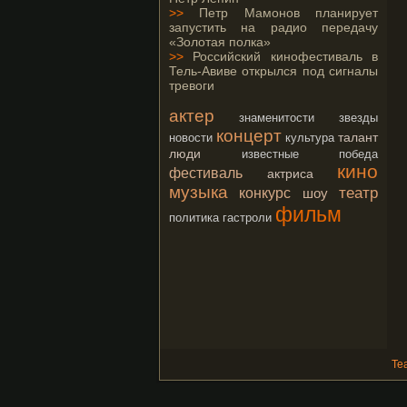
>>
Петр Мамонов планирует
запустить на радио передачу
«Золотая полка»
>>
Российский кинофестиваль в
Тель-Авиве открылся под сигналы
тревоги
актер
знаменитости
звезды
концерт
талант
новости
культура
люди
известные
победа
кино
фестиваль
актриса
музыка
театр
конкурс
шоу
фильм
политика
гастроли
Те