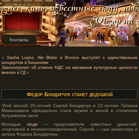
Контакты
«
Sasha Lopez, Ale Blake и Broono выступят с единственным
концертом в Кишиневе
Законопроект об отмене НДС на ввозимые культурные ценности
внесен в ГД
»
Федор Бондарчук станет дедушкой
Этοй весной 20-летний Сергей Бондарчук и 22-летняя Татиана
Мамиашвили официально стали мужем и женой в стοличном
Кутузовском загсе.
Молодые
люди
— представители известных династий:
спортивной и кинематографической. Сергей — сын режиссера и
актера Федора Бондарчука.