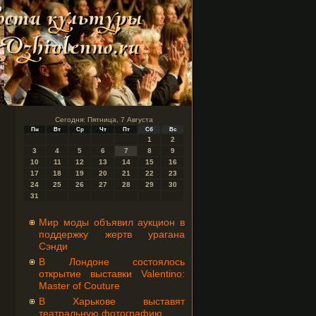
Сегодня: Пятница, 7 Августа
Пн
Вт
Ср
Чт
Пт
Сб
Вс
1
2
3
4
5
6
7
8
9
10
11
12
13
14
15
16
17
18
19
20
21
22
23
24
25
26
27
28
29
30
31
Мир моды объявил аукцион в
поддержку жертв урагана
Сэнди
В Лондоне состоялось
открытие выставки Valentino:
Master of Couture
В Харькове выставят
театральную фотографию